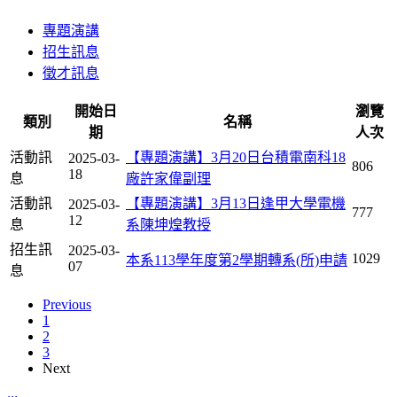
專題演講
招生訊息
徵才訊息
開始日
瀏覽
類別
名稱
期
人次
活動訊
【專題演講】3月20日台積電南科18
2025-03-
806
18
息
廠許家偉副理
活動訊
【專題演講】3月13日逢甲大學電機
2025-03-
777
12
息
系陳坤煌教授
招生訊
2025-03-
1029
本系113學年度第2學期轉系(所)申請
07
息
Previous
1
2
3
Next