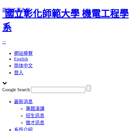
跳到主要內容
國立彰化師範大學 機電工程學
系
:::
網站導覽
English
简体中文
登入
Google Search
Toggle
最新消息
navigation
專題演講
招生訊息
徵才訊息
系所介紹