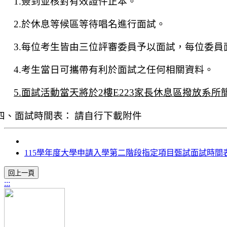
1.
簽到並核對有效證件正本。
2.
於休息等候區等待唱名進行面試。
3.
每位考生皆由三位評審委員予以面試，每位委員
4.
考生當日可攜帶有利於面試之任何相關資料。
5.
面試活動當天將於
2
樓
E223
家長休息區撥放系所
四、面試時間表：
請自行下載附件
115學年度大學申請入學第二階段指定項目甄試面試時間
:::