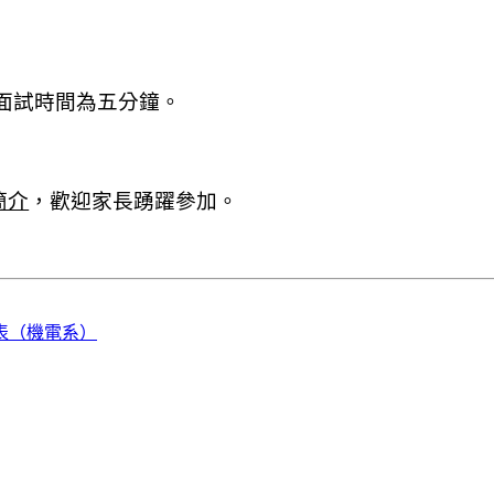
面試時間為五分鐘。
簡介
，歡迎家長踴躍參加。
表（機電系）