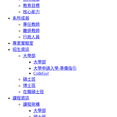
教育目標
核心能力
系所成員
專任教師
離退教師
行政人員
專業實驗室
招生資訊
大學部
大學部
大學申請入學-準備指引
ColleGo!
碩士班
博士班
在職碩士班
課程資訊
課程架構
大學部
碩士班