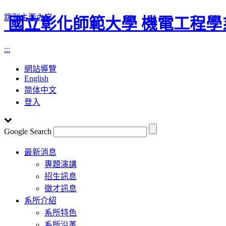
跳到主要內容
國立彰化師範大學 機電工程學
:::
網站導覽
English
简体中文
登入
Google Search
Toggle
最新消息
navigation
專題演講
招生訊息
徵才訊息
系所介紹
系所特色
系所沿革