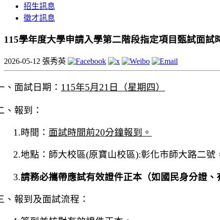
招生訊息
徵才訊息
115學年度大學申請入學第二階段指定項目甄試面試時
2026-05-12
張秀英
一、面試日期：
115
年
5
月
21
日（星期四）
二、報到：
1.
時間：
面試時間前
20
分鐘報到。
2.
地點：師大校區
(
原寶山校區
):
彰化市師大路二號
3.
請務必攜帶應試有效證件正本（如國民身分證、
三、報到
及
面試流程：