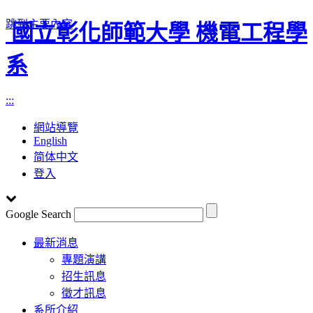
跳到主要內容
國立彰化師範大學 機電工程學
系
:::
網站導覽
English
简体中文
登入
Google Search
Toggle
最新消息
navigation
專題演講
招生訊息
徵才訊息
系所介紹