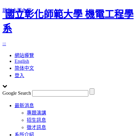
跳到主要內容
國立彰化師範大學 機電工程學
系
:::
網站導覽
English
简体中文
登入
Google Search
Toggle
最新消息
navigation
專題演講
招生訊息
徵才訊息
系所介紹