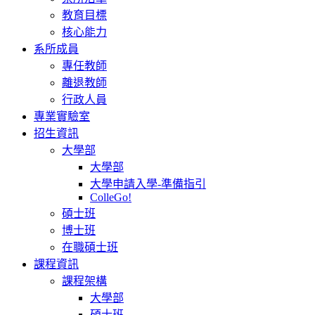
教育目標
核心能力
系所成員
專任教師
離退教師
行政人員
專業實驗室
招生資訊
大學部
大學部
大學申請入學-準備指引
ColleGo!
碩士班
博士班
在職碩士班
課程資訊
課程架構
大學部
碩士班