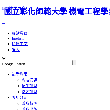
跳到主要內容
國立彰化師範大學 機電工程學
:::
網站導覽
English
简体中文
登入
Google Search
Toggle
最新消息
navigation
專題演講
招生訊息
徵才訊息
系所介紹
系所特色
系所沿革