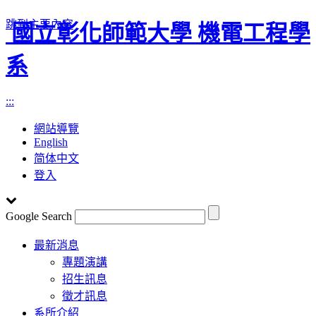
跳到主要內容
國立彰化師範大學 機電工程學
系
:::
網站導覽
English
简体中文
登入
Google Search
Toggle
最新消息
navigation
專題演講
招生訊息
徵才訊息
系所介紹