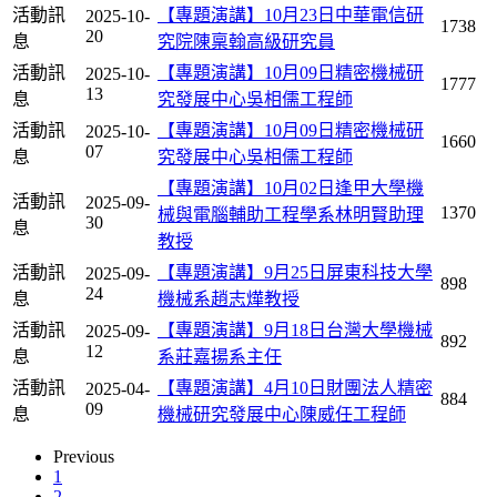
活動訊
【專題演講】10月23日中華電信研
2025-10-
1738
20
息
究院陳稟翰高級研究員
活動訊
【專題演講】10月09日精密機械研
2025-10-
1777
13
息
究發展中心吳相儒工程師
活動訊
【專題演講】10月09日精密機械研
2025-10-
1660
07
息
究發展中心吳相儒工程師
【專題演講】10月02日逢甲大學機
活動訊
2025-09-
1370
械與電腦輔助工程學系林明賢助理
30
息
教授
活動訊
【專題演講】9月25日屏東科技大學
2025-09-
898
24
息
機械系趙志燁教授
活動訊
【專題演講】9月18日台灣大學機械
2025-09-
892
12
息
系莊嘉揚系主任
活動訊
【專題演講】4月10日財團法人精密
2025-04-
884
09
息
機械研究發展中心陳威任工程師
Previous
1
2