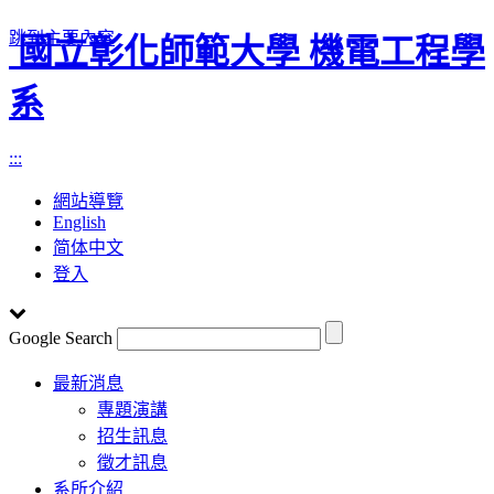
跳到主要內容
國立彰化師範大學 機電工程學
系
:::
網站導覽
English
简体中文
登入
Google Search
Toggle
最新消息
navigation
專題演講
招生訊息
徵才訊息
系所介紹