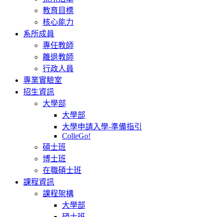
教育目標
核心能力
系所成員
專任教師
離退教師
行政人員
專業實驗室
招生資訊
大學部
大學部
大學申請入學-準備指引
ColleGo!
碩士班
博士班
在職碩士班
課程資訊
課程架構
大學部
碩士班