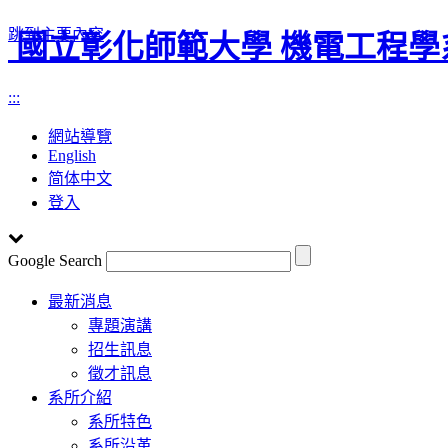
跳到主要內容
國立彰化師範大學 機電工程學
:::
網站導覽
English
简体中文
登入
Google Search
Toggle
最新消息
navigation
專題演講
招生訊息
徵才訊息
系所介紹
系所特色
系所沿革