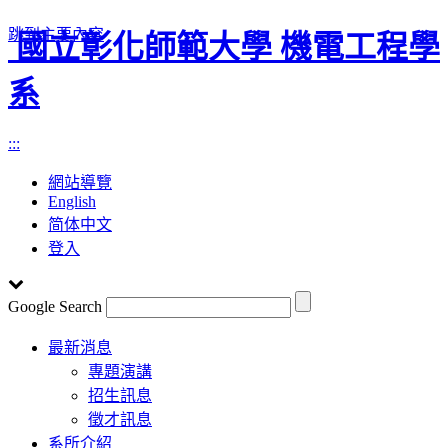
跳到主要內容
國立彰化師範大學 機電工程學
系
:::
網站導覽
English
简体中文
登入
Google Search
Toggle
最新消息
navigation
專題演講
招生訊息
徵才訊息
系所介紹